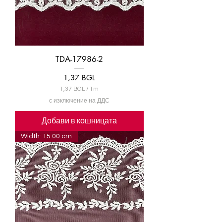
и
TDA-17986-2
Цена
1,37 BGL
1,37 BGL
/
1m
1
с изключение на ДДС
,
3
Добави в кошницата
7
Width: 15.00 cm
B
G
L
н
а
1
М
е
т
р
и