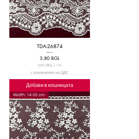
е
т
р
и
TDA-26874
Цена
3,80 BGL
3,80 BGL
/
1m
3
с изключение на ДДС
,
8
Добави в кошницата
0
Width: 14.00 cm
B
G
L
н
а
1
М
е
т