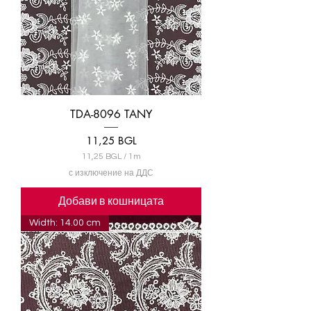
TDA-8096 TANY
Цена
11,25 BGL
11,25 BGL
/
1m
1
с изключение на ДДС
1
,
Добави в кошницата
2
5
Width: 14.00 cm
B
G
L
н
а
1
М