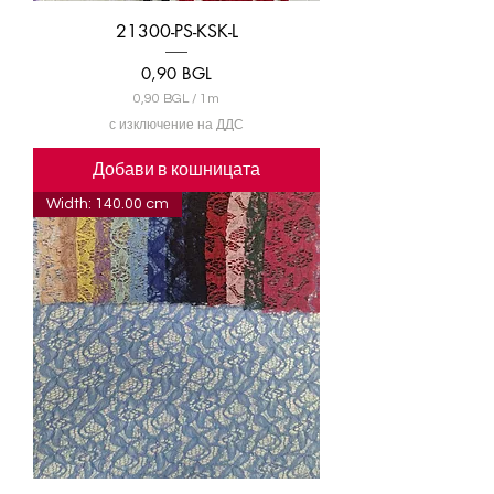
21300-PS-KSK-L
Цена
0,90 BGL
0,90 BGL
/
1m
0
с изключение на ДДС
,
9
Добави в кошницата
0
Width: 140.00 cm
B
G
L
н
а
1
М
е
т
р
и