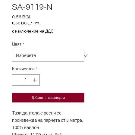
SA-9119-N
0,56 BGL
Цена
0,56 BGL
/
1m
0,56 BGL
с изключение на ДДС
на
1
Цвят
*
Метър
Количество
*
Добави в кошницата
Тази дантела с ресни се
произвежда на парчета от 3 метра.
100% найлон
Ширина: 11,00 см +/- %5