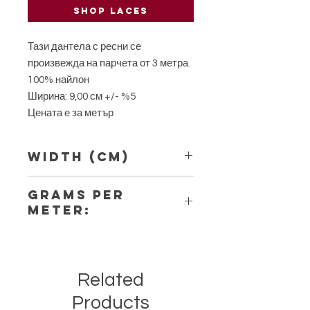
Shop laces
Тази дантела с ресни се
произвежда на парчета от 3 метра.
100% найлон
Ширина: 9,00 см +/- %5
Цената е за метър
Width (Cm)
9,00
Grams per
Meter:
4,00
Related
Products