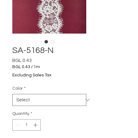
SA-5168-N
Price
BGL 0.43
BGL 0.43
/
1m
BGL 0.43
Excluding Sales Tax
per
1
Color
*
Meter
Quantity
*