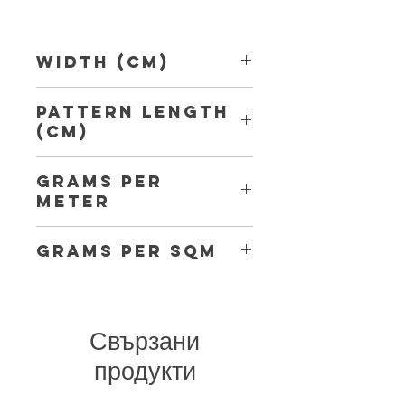
Width (Cm)
150
Pattern Length
(Cm)
7,50 cm
Grams per
Meter
125
Grams per Sqm
83
Свързани
продукти