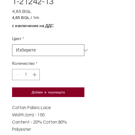
T-21242-13
4,65 BGL
Цена
4,65 BGL
/
1m
4,65 BGL
с изключение на ДДС
на
1
Цвят
*
Метър
Количество
*
Добави в кошницата
Cotton Fabric Lace
Width (cm) - 150
Content - 20% Cotton 80%
Polyester