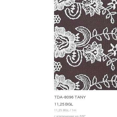
TDA-8096 TANY
Цена
11,25 BGL
11,25 BGL
/
1m
1
с изключение на ДДС