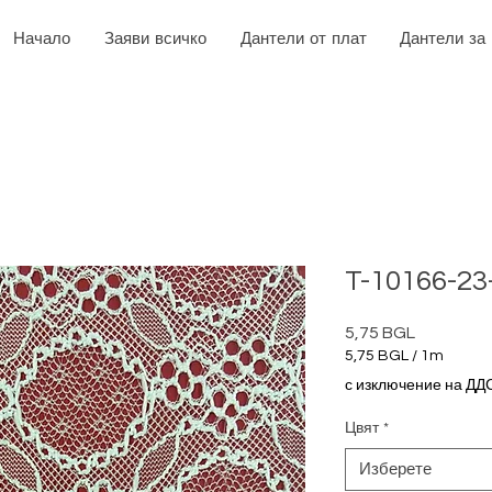
Начало
Заяви всичко
Дантели от плат
Дантели за
T-10166-23
5,75 BGL
Цена
5,75 BGL
/
1m
5,75 BGL
с изключение на ДД
на
1
Цвят
*
Метър
Изберете