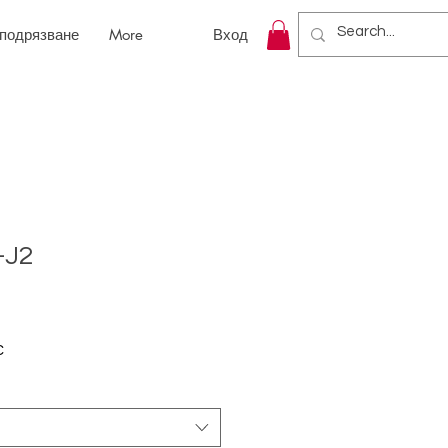
 подрязване
More
Вход
-J2
С