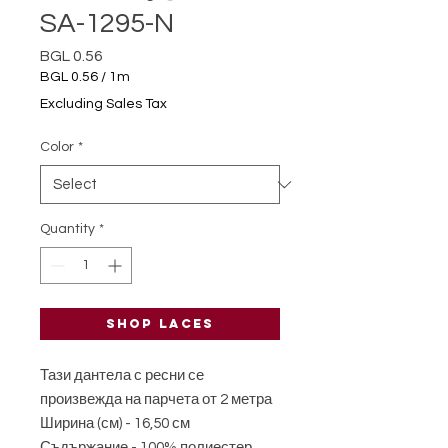
SA-1295-N
Price
BGL 0.56
BGL 0.56
/
1m
BGL 0.56
Excluding Sales Tax
per
1
Color
*
Meter
Quantity
*
Shop laces
Тази дантела с ресни се
произвежда на парчета от 2 метра
Ширина (см) - 16,50 см
Съдържание - 100% полиестер