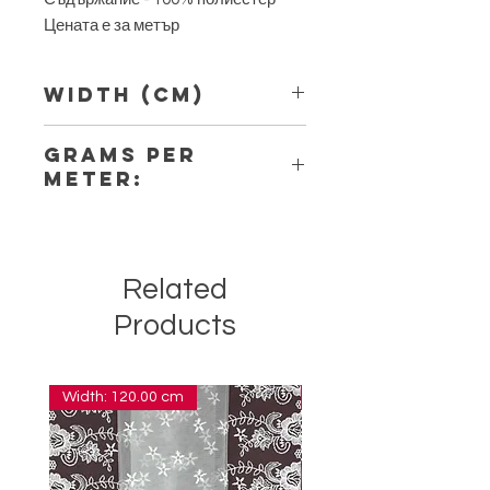
Цената е за метър
Width (Cm)
16.50
Grams per
Meter:
7.10
Related
Products
Width: 120.00 cm
Width: 14.00 cm