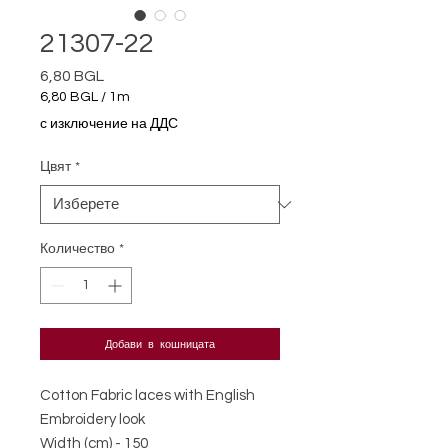
21307-22
6,80 BGL
Цена
6,80 BGL
/
1m
6,80 BGL
с изключение на ДДС
на
1
Цвят
*
Метър
Количество
*
Добави в кошницата
Cotton Fabric laces with English
Embroidery look
Width (cm) - 150