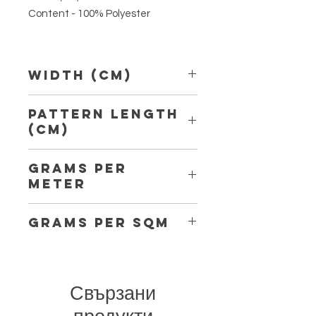
Content - 100% Polyester
Width (Cm)
150 cm
Pattern Length
(Cm)
8,70 cm
Grams per
Meter
190
Grams per Sqm
127
Свързани