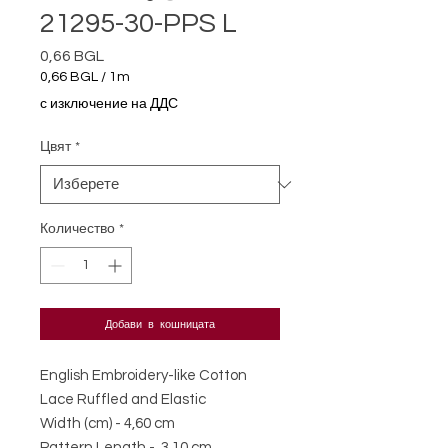
21295-30-PPS L
0,66 BGL
Цена
0,66 BGL
/
1m
0,66 BGL
с изключение на ДДС
на
1
Цвят
*
Метър
Количество
*
Добави в кошницата
English Embroidery-like Cotton
Lace Ruffled and Elastic
Width (cm) - 4,60 cm
Pattern Length - 3,10 cm