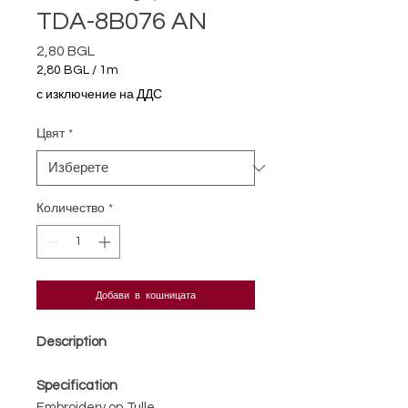
TDA-8B076 AN
2,80 BGL
Цена
2,80 BGL
/
1m
2,80 BGL
с изключение на ДДС
на
1
Цвят
*
Метър
Количество
*
Добави в кошницата
Description
Specification
Embroidery on Tulle