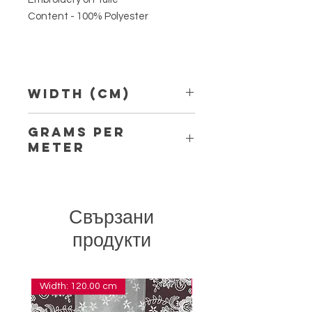
Content - 100% Polyester
Width (Cm)
14
Grams per
Meter
21
Свързани
продукти
Width: 120.00 cm
Width: 14.00 cm