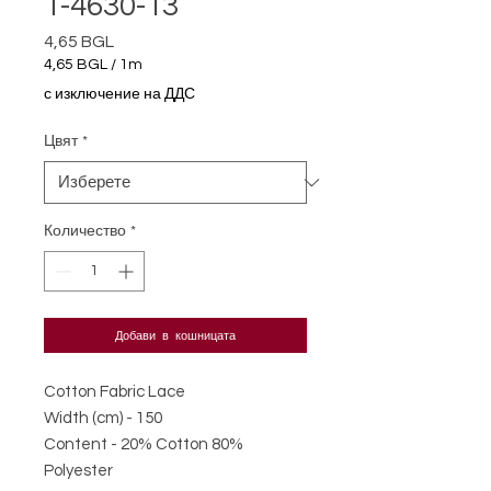
T-4630-13
4,65 BGL
Цена
4,65 BGL
/
1m
4,65 BGL
с изключение на ДДС
на
1
Цвят
*
Метър
Количество
*
Добави в кошницата
Cotton Fabric Lace
Width (cm) - 150
Content - 20% Cotton 80%
Polyester