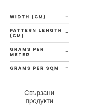
Width (Cm)
150
Pattern Length
(Cm)
8,10 cm
Grams per
Meter
120
Grams per Sqm
80
Свързани
продукти