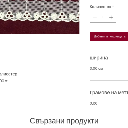
Количество
*
Добави в кошницата
ширина
3,00 см
олиестер
00 m
Грамове на мет
3,80
Свързани продукти