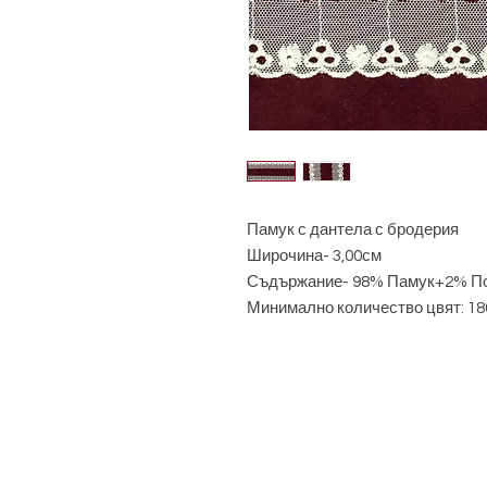
Памук с дантела с бродерия
Широчина- 3,00см
Съдържание- 98% Памук+2% П
Минимално количество цвят: 18