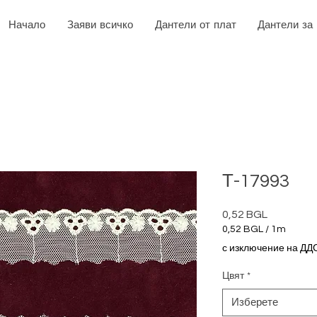
Начало
Заяви всичко
Дантели от плат
Дантели за
Т-17993
0,52 BGL
Цена
0,52 BGL
/
1m
0,52 BGL
с изключение на ДД
на
1
Цвят
*
Метър
Изберете