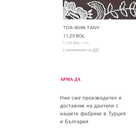
TDA-8096 TANY
Цена
11,25 BGL
11,25 BGL
/
1m
1
с изключение на ДДС
1
,
2
5
B
АРМА-ДА
G
L
н
а
Ние сме производител и
1
доставчик на дантели с
М
е
нашите фабрики в Турция
т
и България
р
и