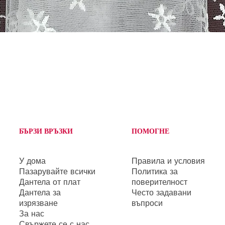
Бърз преглед
БЪРЗИ ВРЪЗКИ
ПОМОГНЕ
У дома
Правила и условия
Пазарувайте всички
Политика за
Дантела от плат
поверителност
Дантела за
Често задавани
изрязване
въпроси
За нас
Свържете се с нас