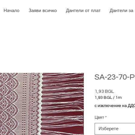
Начало
Заяви всичко
Дантели от плат
Дантели за
SA-23-70-P
1,93 BGL
Цена
1,93 BGL
/
1m
1,93 BGL
с изключение на ДД
на
1
Цвят
*
Метър
Изберете