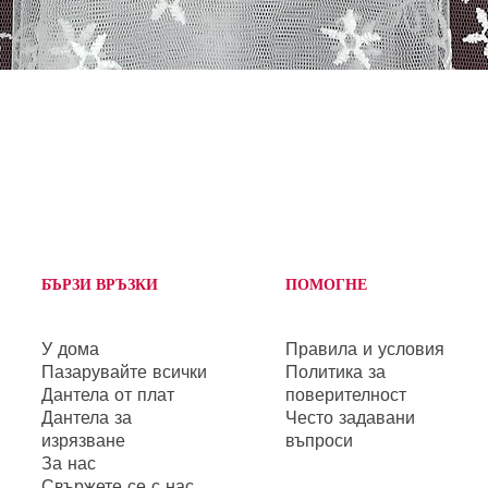
Бърз преглед
БЪРЗИ ВРЪЗКИ
ПОМОГНЕ
У дома
Правила и условия
Пазарувайте всички
Политика за
Дантела от плат
поверителност
Дантела за
Често задавани
изрязване
въпроси
За нас
Свържете се с нас