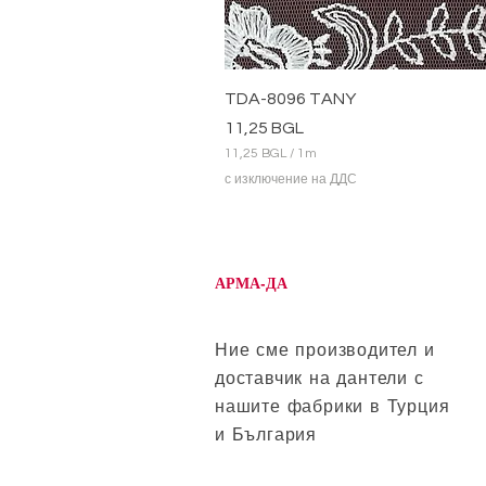
TDA-8096 TANY
Цена
11,25 BGL
11,25 BGL
/
1m
1
с изключение на ДДС
1
,
2
5
B
АРМА-ДА
G
L
н
а
Ние сме производител и
1
доставчик на дантели с
М
е
нашите фабрики в Турция
т
и България
р
и