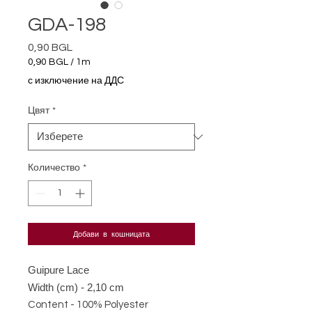
GDA-198
0,90 BGL
Цена
0,90 BGL
/
1m
0,90 BGL
с изключение на ДДС
на
1
Цвят
*
Метър
Количество
*
Добави в кошницата
Guipure Lace
Width (cm) - 2,10 cm
Content - 100% Polyester