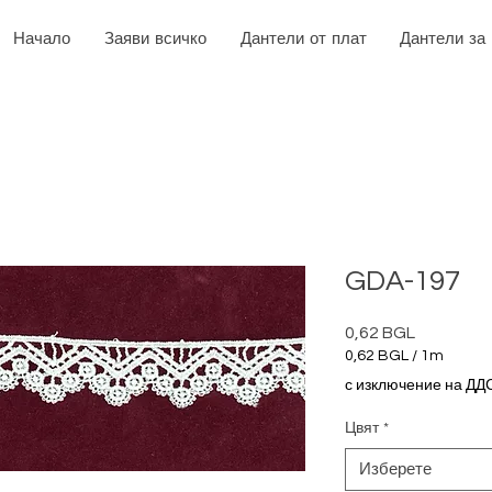
Начало
Заяви всичко
Дантели от плат
Дантели за
GDA-197
0,62 BGL
Цена
0,62 BGL
/
1m
0,62 BGL
с изключение на ДД
на
1
Цвят
*
Метър
Изберете