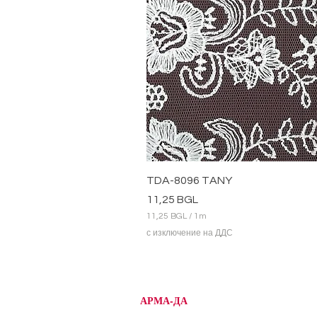
TDA-8096 TANY
Цена
11,25 BGL
11,25 BGL
/
1m
1
с изключение на ДДС
1
,
2
5
B
АРМА-ДА
G