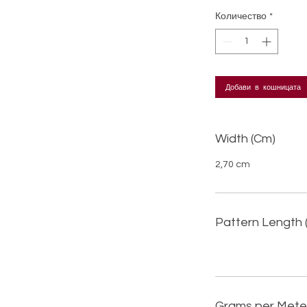
Количество
*
Добави в кошницата
Width (Cm)
2,70 cm
Pattern Length 
Grams per Mete