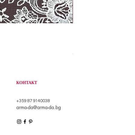
TDA-26874
Цена
3,80 BGL
3,80 BGL
/
1m
3
с изключение на ДДС
,
8
0
B
G
КОНТАКТ
L
н
а
1
+359 87 9140038
М
arma-da@arma-da.bg
е
т
р
и