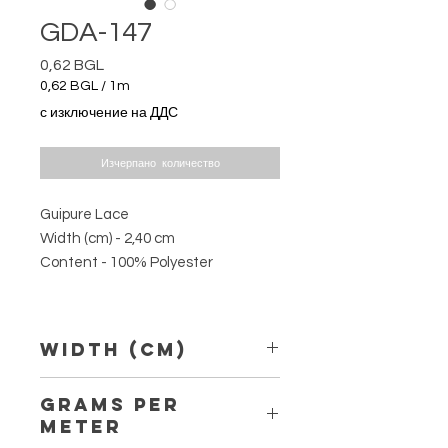
GDA-147
0,62 BGL
Цена
0,62 BGL
/
1m
0,62 BGL
с изключение на ДДС
на
1
Метър
Изчерпано количество
Guipure Lace
Width (cm) - 2,40 cm
Content - 100% Polyester
Width (Cm)
2,40 cm
Grams per
Meter