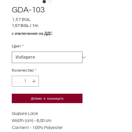
GDA-103
1,57 BGL
Цена
1,57 BGL
/
1m
1,57 BGL
с изключение на ДДС
на
1
Цвят
*
Метър
Количество
*
Добави в кошницата
Guipure Lace
Width (cm) - 6,00 cm
Content - 100% Polyester