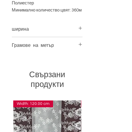
Полиестер
Минимално количество цвят: 360м
ширина
5,50 см
Грамове на метър
21,00
Свързани
продукти
Width: 120.00 cm
Width: 14.00 cm