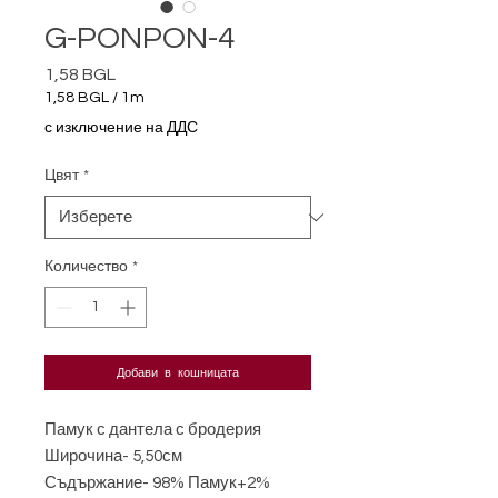
G-PONPON-4
1,58 BGL
Цена
1,58 BGL
/
1m
1,58 BGL
с изключение на ДДС
на
1
Цвят
*
Метър
Количество
*
Добави в кошницата
Памук с дантела с бродерия
Широчина- 5,50см
Съдържание- 98% Памук+2%