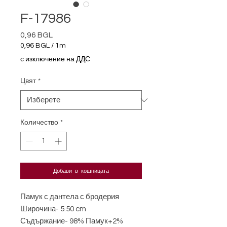
F-17986
0,96 BGL
Цена
0,96 BGL
/
1m
0,96 BGL
с изключение на ДДС
на
1
Цвят
*
Метър
Количество
*
Добави в кошницата
Памук с дантела с бродерия
Широчина- 5.50 cm
Съдържание- 98% Памук+2%