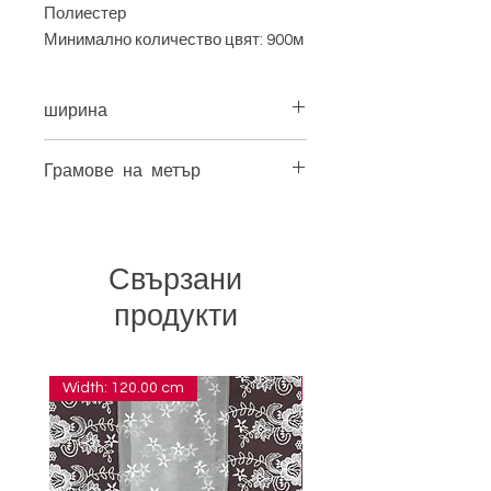
Полиестер
Минимално количество цвят: 900м
ширина
5,50 см
Грамове на метър
7,80
Свързани
продукти
Width: 120.00 cm
Width: 14.00 cm