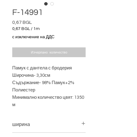
F-14991
0,67 BGL
Цена
0,67 BGL
/
1m
0,67 BGL
с изключение на ДДС
на
1
Метър
Изчерпано количество
Памук с дантела с бродерия
Широчина- 3,30см
Съдържание- 98% Памук+2%
Полиестер
Минимално количество цвят: 1350
м
ширина
3,30 см