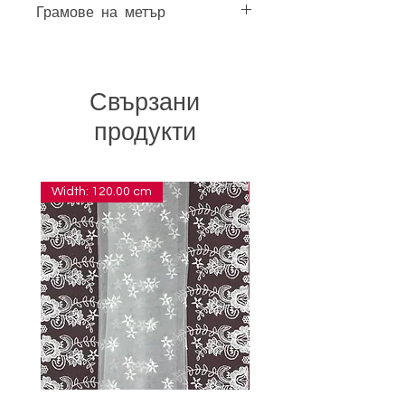
Грамове на метър
5,20
Свързани
продукти
Width: 120.00 cm
Width: 14.00 cm