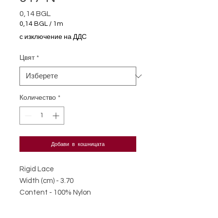
0,14 BGL
Цена
0,14 BGL
/
1m
0,14 BGL
с изключение на ДДС
на
1
Цвят
*
Метър
Количество
*
Добави в кошницата
Rigid Lace
Width (cm) - 3.70
Content - 100% Nylon