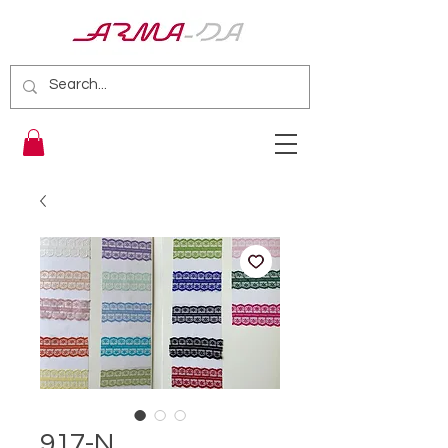
917-N