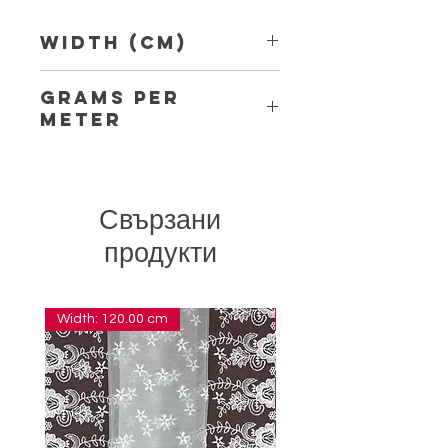
Width (Cm)
3.80
Grams per
Meter
4.10
Свързани
продукти
Width: 120.00 cm
Width: 14.00 cm