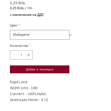
0,25 BGL
Цена
0,25 BGL
/
1m
0,25 BGL
с изключение на ДДС
на
1
Цвят
*
Метър
Количество
*
Добави в кошницата
Rigid Lace
Width (cm) - 3.80
Content - 100% Nylon
Grams per Meter - 4.10