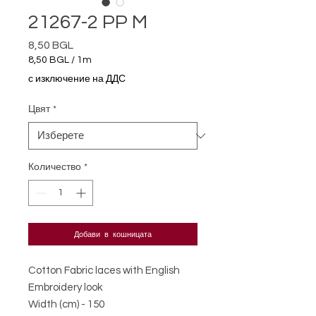
21267-2 PP M
8,50 BGL
Цена
8,50 BGL
/
1m
8,50 BGL
с изключение на ДДС
на
1
Цвят
*
Метър
Количество
*
Добави в кошницата
Cotton Fabric laces with English
Embroidery look
Width (cm) - 150