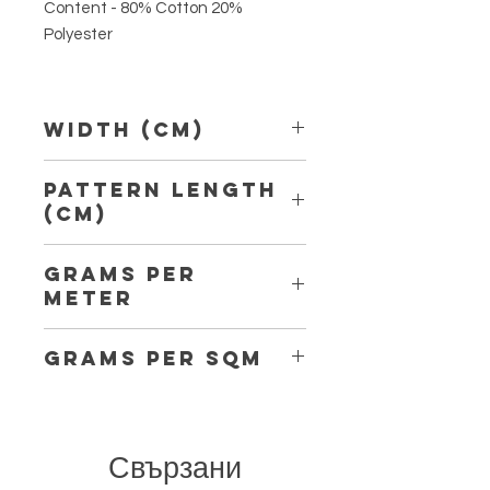
Content - 80% Cotton 20%
Polyester
Width (Cm)
150 cm
Pattern Length
(Cm)
3,20 cm
Grams per
Meter
189
Grams per Sqm
130
Свързани