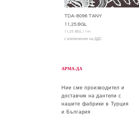
TDA-8096 TANY
Цена
11,25 BGL
11,25 BGL
/
1m
1
с изключение на ДДС
1
,
2
5
B
АРМА-ДА
G
L
н
а
Ние сме производител и
1
доставчик на дантели с
М
е
нашите фабрики в Турция
т
и България
р
и