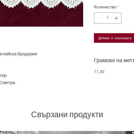
Количество
*
Добави в кошницата
нглийска бродерия
Грамове на мет
11,30
тер
0 метра
Свързани продукти