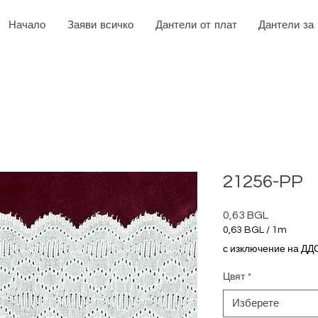
Начало
Заяви всичко
Дантели от плат
Дантели за
21256-PP
0,63 BGL
Цена
0,63 BGL
/
1m
0,63 BGL
с изключение на ДД
на
1
Цвят
*
Метър
Изберете